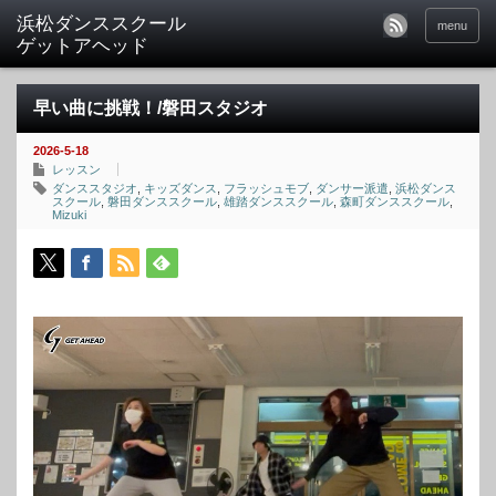
menu
早い曲に挑戦！/磐田スタジオ
2026-5-18
レッスン
ダンススタジオ
,
キッズダンス
,
フラッシュモブ
,
ダンサー派遣
,
浜松ダンス
スクール
,
磐田ダンススクール
,
雄踏ダンススクール
,
森町ダンススクール
,
Mizuki