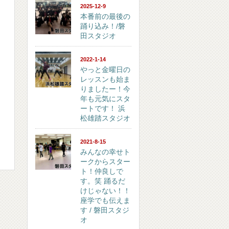
2025-12-9
本番前の最後の
踊り込み！/磐
田スタジオ
2022-1-14
やっと金曜日の
レッスンも始ま
りましたー！今
年も元気にスタ
ートです！ 浜
松雄踏スタジオ
2021-8-15
みんなの幸せト
ークからスター
ト！仲良しで
す。笑 踊るだ
けじゃない！！
座学でも伝えま
す / 磐田スタジ
オ