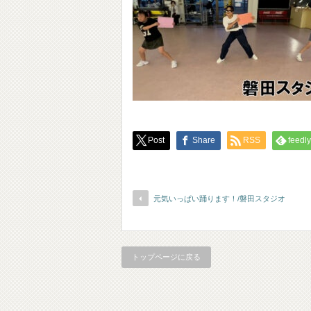
Post
Share
RSS
feedly
元気いっぱい踊ります！/磐田スタジオ
トップページに戻る