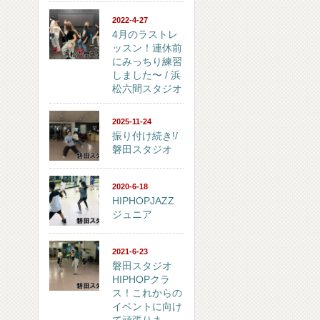
2022-4-27
4月のラストレ
ッスン！連休前
にみっちり練習
しました〜 / 浜
松六間スタジオ
2025-11-24
振り付け続き!/
磐田スタジオ
2020-6-18
HIPHOPJAZZ
ジュニア
2021-6-23
磐田スタジオ
HIPHOPクラ
ス！これからの
イベントに向け