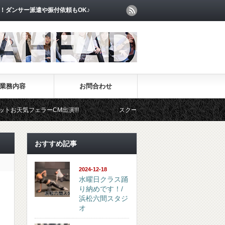
！ダンサー派遣や振付依頼もOK♪
業務内容
お問合わせ
気フェラーCM出演!!!
スクール事業部
イベント事業
おすすめ記事
2024-12-18
水曜日クラス踊
り納めです！/
浜松六間スタジ
オ