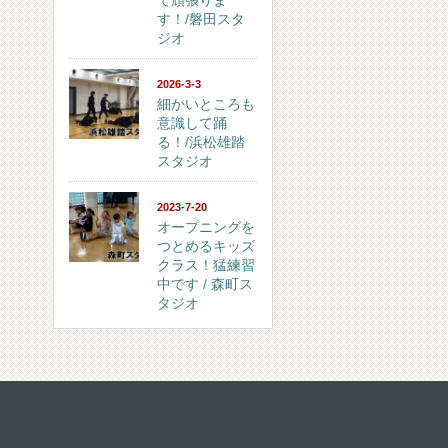
て頑張りま
す！/磐田スタ
ジオ
2026-3-3
細かいところも
意識して踊
る！/浜松雄踏
スタジオ
2023-7-20
オープニングを
つとめるキッズ
クラス！猛練習
中です / 森町ス
タジオ