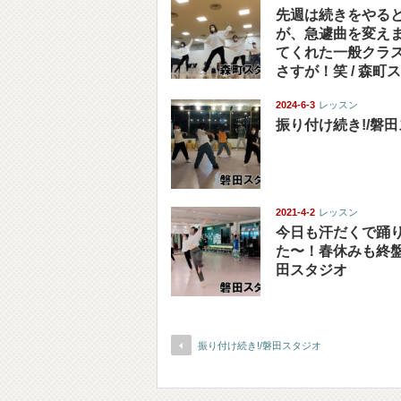
先週は続きをやる
が、急遽曲を変え
てくれた一般クラ
さすが！笑 / 森町
2024-6-3
レッスン
振り付け続き!/磐
2021-4-2
レッスン
今日も汗だくで踊
た〜！春休みも終盤
田スタジオ
振り付け続き!/磐田スタジオ