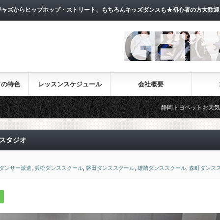
ャズからヒップホップ・ストリート、もちろんキッズダンスも★初心者の方大歓迎
ドの特色
レッスンスケジュール
会社概要
静岡トヨペットお天気フェラーCM出演!!
スタジオ
ダンサー派遣
,
浜松ダンススクール
,
磐田ダンススクール
,
雄踏ダンススクール
,
森町ダンス