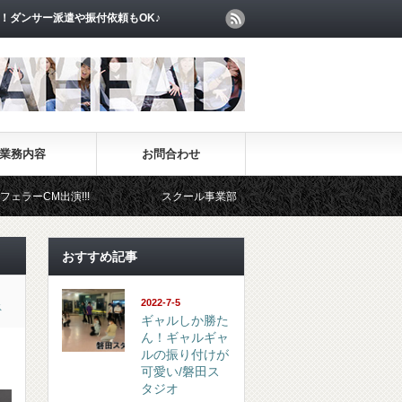
！ダンサー派遣や振付依頼もOK♪
業務内容
お問合わせ
!
スクール事業部
イベント事業部
おすすめ記事
2022-7-5
ス
ギャルしか勝た
ん！ギャルギャ
ルの振り付けが
可愛い/磐田ス
タジオ