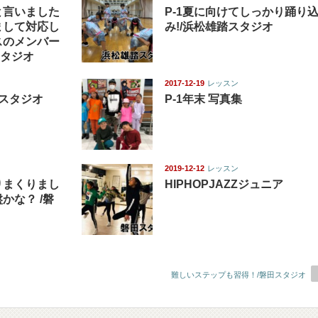
と言いました
P-1夏に向けてしっかり踊り
まして対応し
み!/浜松雄踏スタジオ
スのメンバー
スタジオ
2017-12-19
レッスン
田スタジオ
P-1年末 写真集
2019-12-12
レッスン
りまくりまし
HIPHOPJAZZジュニア
かな？ /磐
難しいステップも習得！/磐田スタジオ