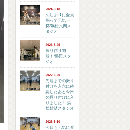
2024-9-18
久しぶりに全員
揃って元気一
杯/浜松六間ス
タジオ
2026-5-25
振り作り開
始！/磐田スタ
ジオ
2022-5-20
先週までの振り
付けを入念に確
認したあと今日
の振り付けに入
りました！ 浜
松雄踏スタジオ
2023-3-10
今日も元気にダ