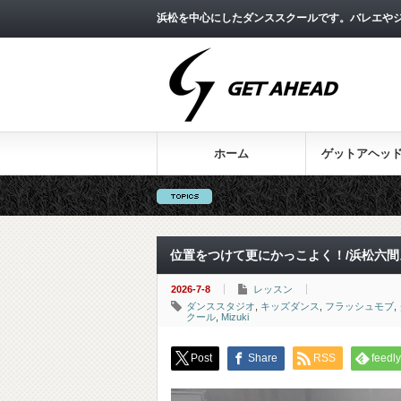
浜松を中心にしたダンススクールです。バレエやジ
ホーム
ゲットアヘッ
位置をつけて更にかっこよく！/浜松六間
2026-7-8
レッスン
ダンススタジオ
,
キッズダンス
,
フラッシュモブ
,
クール
,
Mizuki
Post
Share
RSS
feedly