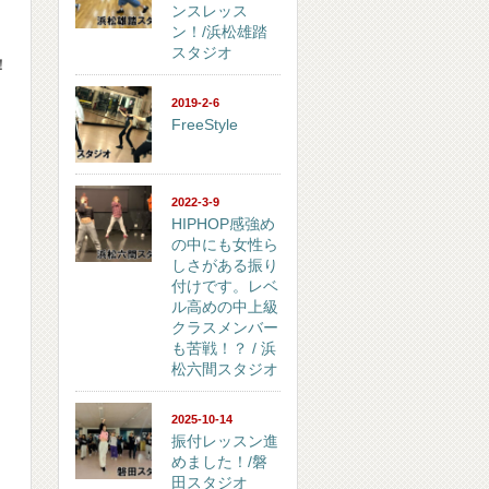
ンスレッス
ン！/浜松雄踏
スタジオ
！
ょ
2019-2-6
FreeStyle
2022-3-9
HIPHOP感強め
の中にも女性ら
しさがある振り
付けです。レベ
ル高めの中上級
クラスメンバー
も苦戦！？ / 浜
松六間スタジオ
2025-10-14
振付レッスン進
めました！/磐
田スタジオ