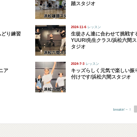
踏スタジオ
2024-11-6
レッスン
ムどり練習
生徒さん達に合わせて挑戦す
YUURI先生クラス/浜松六間ス
タジオ
2024-7-3
レッスン
ュニア
キッズらしく元気で楽しい振
付けです/浜松六間スタジオ
breakin’ ~ ！