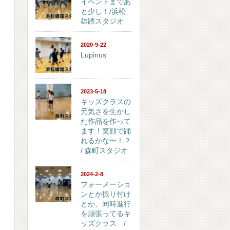
イベントまであ
と少し！/浜松
雄踏スタジオ
2020-9-22
Lupinus
2023-5-18
キッズクラスの
元気さを生かし
た作品を作って
ます！笑顔で踊
れるかな〜！？
/ 森町スタジオ
2024-2-8
フォーメーショ
ンとか振り付け
とか、同時進行
を頑張ってるキ
ッズクラス /