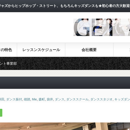
ャズからヒップホップ・ストリート、もちろんキッズダンスも★初心者の方大歓迎
ドの特色
レッスンスケジュール
会社概要
磐田
,
ダンス振付
,
雄踏
,
Mie
,
森町
,
袋井
,
ダンス
,
ダンススクール
,
ダンススタジオ
,
キッズダ