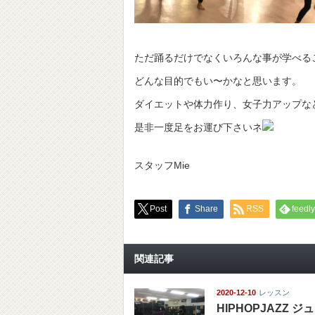
ただ踊るだけでなくいろんな事が学べる
どんな目的でもい〜かなと思います。
ダイエットや体力作り、女子力アップなど
是非一度足をお運び下さいネ
スタッフMie
Post
Share
RSS
feedly
関連記事
2020-12-10
レッスン
HIPHOPJAZZ ジ