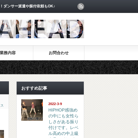
！ダンサー派遣や振付依頼もOK♪
業務内容
お問合わせ
おすすめ記事
2022-3-9
ンス
HIPHOP感強め
の中にも女性ら
しさがある振り
付けです。レベ
ル高めの中上級