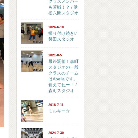
クラスメンバー
も苦戦！？ / 浜
松六間スタジオ
2026-6-10
振り付け続き!/
磐田スタジオ
2021-8-5
最終調整！森町
スタジオの一般
クラスのチーム
はAbeliaです。
覚えてねー！ /
森町スタジオ
2018-7-11
ミルキー☆
2024-7-30