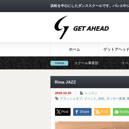
浜松を中心にしたダンススクールです。バレエやジ
ホーム
ゲットアヘッ
フェラーCM出演!!!
スクール事業部
イベント事業部
Rima JAZZ
2018-10-20
レッスン
フラッシュモブ
,
イベント
,
浜松
,
ダンサー派遣
,
Post
Share
RSS
feedly