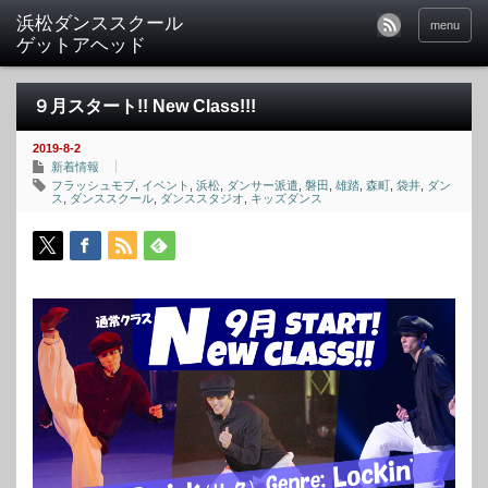
menu
９月スタート!! New Class!!!
2019-8-2
新着情報
フラッシュモブ
,
イベント
,
浜松
,
ダンサー派遣
,
磐田
,
雄踏
,
森町
,
袋井
,
ダン
ス
,
ダンススクール
,
ダンススタジオ
,
キッズダンス