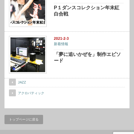
P１ダンスコレクション年末紅
白合戦
2021-2-3
新着情報
「夢に追いかぜを」制作エピソ
ード
JAZZ
アクロバティック
トップページに戻る