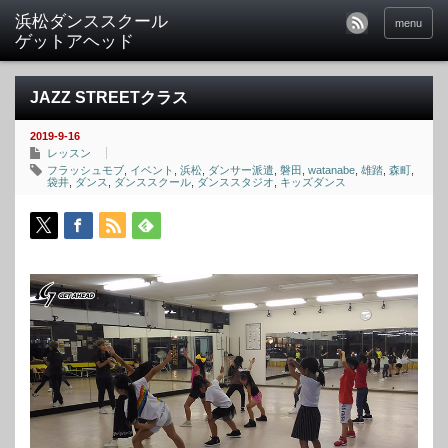
menu
JAZZ STREETクラス
2019-9-16
レッスン
フラッシュモブ
,
イベント
,
浜松
,
ダンサー派遣
,
磐田
,
watanabe
,
雄踏
,
森町
,
袋井
,
ダンス
,
ダンススクール
,
ダンススタジオ
,
キッズダンス