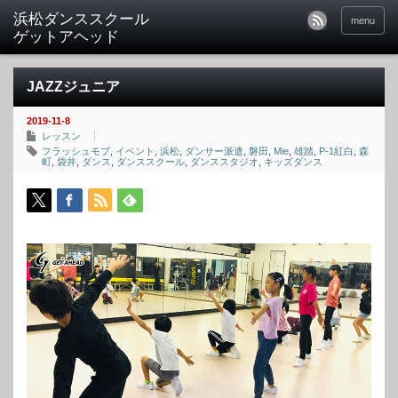
menu
JAZZジュニア
2019-11-8
レッスン
フラッシュモブ
,
イベント
,
浜松
,
ダンサー派遣
,
磐田
,
Mie
,
雄踏
,
P-1紅白
,
森
町
,
袋井
,
ダンス
,
ダンススクール
,
ダンススタジオ
,
キッズダンス