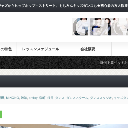
ャズからヒップホップ・ストリート、もちろんキッズダンスも★初心者の方大歓迎
ドの特色
レッスンスケジュール
会社概要
静岡トヨペットお天気フェラーCM出演
磐田
,
MIHONO
,
雄踏
,
smiley
,
森町
,
袋井
,
ダンス
,
ダンススクール
,
ダンススタジオ
,
キッズダ