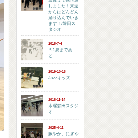
最後まで振付通
しました！来週
からはどんどん
踊り込んでいき
ます！/磐田ス
タジオ
2018-7-4
P-1夏まであ
と…
2019-10-18
Jazzキッズ
2018-11-14
水曜磐田スタジ
オ
2025-4-11
賑やか、にぎや