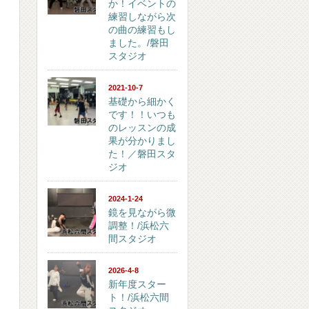
か！イベントの
練習しながら次
の曲の練習もし
ました。/磐田
スタジオ
2021-10-7
基礎から細かく
です！！いつも
のレッスンの成
果が分かりまし
た！／磐田スタ
ジオ
2024-1-24
鏡を見ながら微
調整！/浜松六
間スタジオ
2026-4-8
新年度スター
ト！/浜松六間