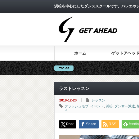
浜松を中心にしたダンススクールです。バレエやジ
ホーム
ゲットアヘッ
ラストレッスン
2019-12-20
レッスン
フラッシュモブ
,
イベント
,
浜松
,
ダンサー派遣
,
ス
Post
Share
RSS
feedly