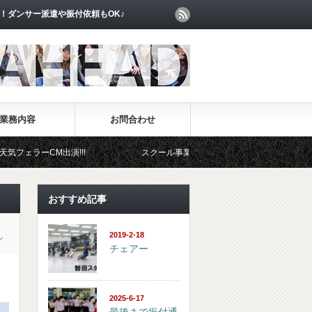
！ダンサー派遣や振付依頼もOK♪
業務内容
お問合わせ
!!!
スクール事業部
イベント事業部
おすすめ記事
2019-2-18
ン
チェアー
2025-6-17