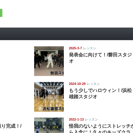
2025-3-7
レッスン
発表会に向けて！/磐田スタジ
オ
2024-10-29
レッスン
もう少しでハロウィン！/浜松
雄踏スタジオ
2022-1-13
レッスン
り完成！/
怪我のないようにストレッチ
ら入念に！久々のキッズクラ