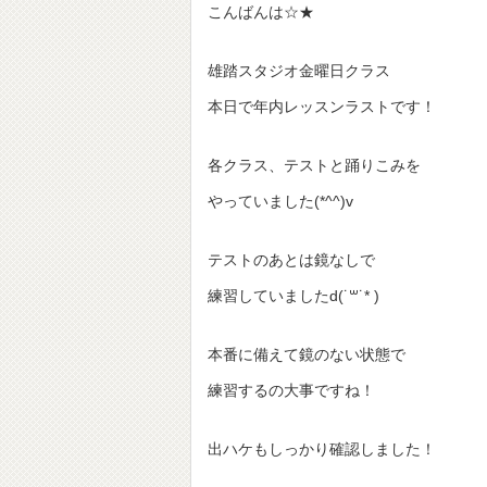
こんばんは☆★
雄踏スタジオ金曜日クラス
本日で年内レッスンラストです！
各クラス、テストと踊りこみを
やっていました(*^^)v
テストのあとは鏡なしで
練習していましたd(˙꒳​˙* )
本番に備えて鏡のない状態で
練習するの大事ですね！
出ハケもしっかり確認しました！