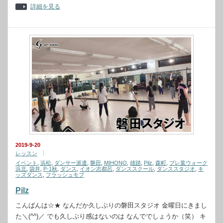
詳細を見る
2019-9-20
レッスン
イベント
,
浜松
,
ダンサー派遣
,
磐田
,
MIHONO
,
雄踏
,
Pilz
,
森町
,
プレ葉ウォーク
浜北
,
袋井
,
P-1秋
,
ダンス
,
イオン志都呂
,
ダンススクール
,
ダンススタジオ
,
キ
ッズダンス
,
フラッシュモブ
Pilz
こんばんは☆★ なんだか久しぶりの磐田スタジオ 金曜日にきまし
た＼(^^)／ でも久しぶり感はないのは なんででしょうか（笑） キ