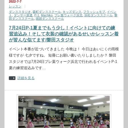
2022-7-7
レッスン
ダンススタジオ
,
森町ダンススクール
,
キッズダンス
,
フラッシュモブ
,
イベン
ト
,
ダンサー派遣
,
P-1
,
Machiko
,
プレ葉ウォーク浜北
,
浜松ダンススクール
,
磐
田ダンススクール
,
雄踏ダンススクール
7月24日P-1夏までもう少し！イベントに向けての練
習追込み！そして衣装の確認があるせいかレッスン着
が皆んな似てます/磐田スタジオ
イベント本番が近づいてきました 今晩は！ 今日はあいにくの雨模
様ですが 七夕ですね。 短冊にお願い書いたりしましたか？ 磐田
スタジオでは7月24日プレ葉ウォーク浜北で行われるイベントP-1
夏の練習追込みです…
詳細を見る