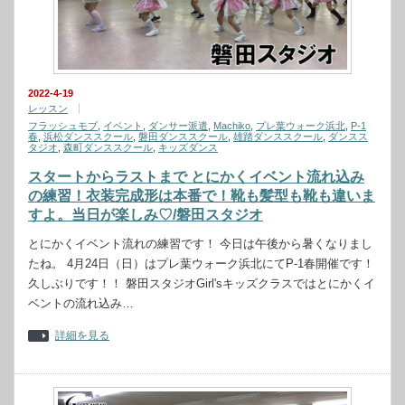
2022-4-19
レッスン
フラッシュモブ
,
イベント
,
ダンサー派遣
,
Machiko
,
プレ葉ウォーク浜北
,
P-1
春
,
浜松ダンススクール
,
磐田ダンススクール
,
雄踏ダンススクール
,
ダンスス
タジオ
,
森町ダンススクール
,
キッズダンス
スタートからラストまで とにかくイベント流れ込み
の練習！衣装完成形は本番で！靴も髪型も靴も違いま
すよ。当日が楽しみ♡/磐田スタジオ
とにかくイベント流れの練習です！ 今日は午後から暑くなりまし
たね。 4月24日（日）はプレ葉ウォーク浜北にてP-1春開催です！
久しぶりです！！ 磐田スタジオGirl'sキッズクラスではとにかくイ
ベントの流れ込み…
詳細を見る