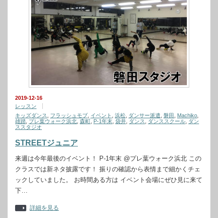
2019-12-16
レッスン
キッズダンス
,
フラッシュモブ
,
イベント
,
浜松
,
ダンサー派遣
,
磐田
,
Machiko
,
雄踏
,
プレ葉ウォーク浜北
,
森町
,
P-1年末
,
袋井
,
ダンス
,
ダンススクール
,
ダン
ススタジオ
STREETジュニア
来週は今年最後のイベント！ P-1年末 @プレ葉ウォーク浜北 この
クラスでは新ネタ披露です！ 振りの確認から表情まで細かくチェ
ックしていました。 お時間ある方は イベント会場にぜひ見に来て
下…
詳細を見る