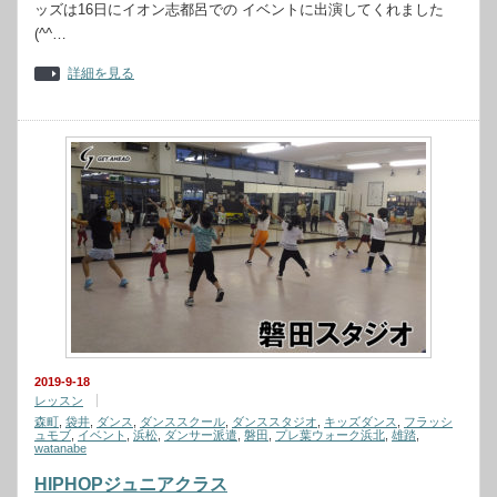
ッズは16日にイオン志都呂での イベントに出演してくれました
(^^…
詳細を見る
2019-9-18
レッスン
森町
,
袋井
,
ダンス
,
ダンススクール
,
ダンススタジオ
,
キッズダンス
,
フラッシ
ュモブ
,
イベント
,
浜松
,
ダンサー派遣
,
磐田
,
プレ葉ウォーク浜北
,
雄踏
,
watanabe
HIPHOPジュニアクラス