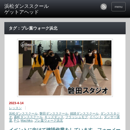
menu
タグ：プレ葉ウォーク浜北
2023-4-14
レッスン
浜松ダンススクール
,
磐田ダンススクール
,
雄踏ダンススクール
,
ダンススタジ
オ
,
森町ダンススクール
,
キッズダンス
,
フラッシュモブ
,
イベント
,
ダンサー派
遣
,
P-1
,
Machiko
,
プレ葉ウォーク浜北
イベントに向けて確認作業をしています。フォーメー