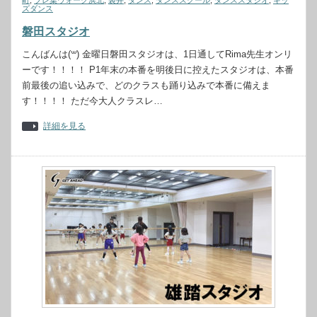
町
,
プレ葉ウォーク浜北
,
袋井
,
ダンス
,
ダンススクール
,
ダンススタジオ
,
キッ
ズダンス
磐田スタジオ
こんばんは(꒳) 金曜日磐田スタジオは、1日通してRima先生オンリ
ーです！！！！ P1年末の本番を明後日に控えたスタジオは、本番
前最後の追い込みで、どのクラスも踊り込みで本番に備えま
す！！！！ ただ今大人クラスレ…
詳細を見る