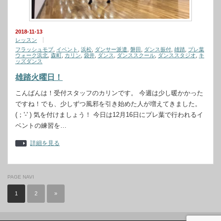
2018-11-13
レッスン
フラッシュモブ
,
イベント
,
浜松
,
ダンサー派遣
,
磐田
,
ダンス振付
,
雄踏
,
プレ葉
ウォーク浜北
,
森町
,
カリン
,
袋井
,
ダンス
,
ダンススクール
,
ダンススタジオ
,
キ
ッズダンス
雄踏火曜日！
こんばんは！受付スタッフのカリンです。 今週は少し暖かかった
ですね！でも、少しずつ風邪を引き始めた人が増えてきました。
(；'-' ) 気を付けましょう！ 今日は12月16日にプレ葉で行われるイ
ベントの練習を…
詳細を見る
PAGE NAVI
1
2
»