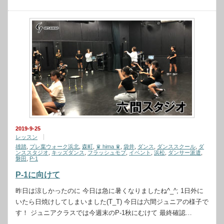
2019-9-25
レッスン
雄踏
,
プレ葉ウォーク浜北
,
森町
,
♛ hima ♛
,
袋井
,
ダンス
,
ダンススクール
,
ダ
ンススタジオ
,
キッズダンス
,
フラッシュモブ
,
イベント
,
浜松
,
ダンサー派遣
,
磐田
,
P-1
P-1に向けて
昨日は涼しかったのに 今日は急に暑くなりましたね^_^; 1日外に
いたら日焼けしてしまいました(T_T) 今日は六間ジュニアの様子で
す！ ジュニアクラスでは今週末のP-1秋にむけて 最終確認…