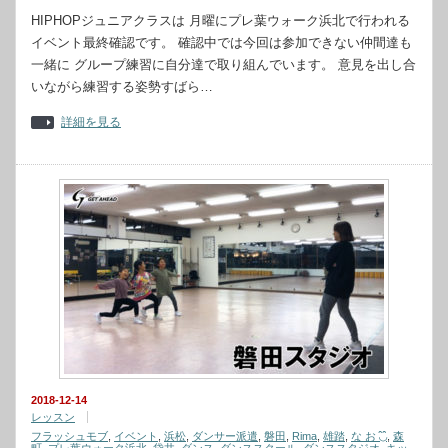
HIPHOPジュニアクラスは 月曜にプレ葉ウォーク浜北で行われる
イベント最終確認です。 確認中では今回は参加できない仲間達も
一緒に グループ練習に自分達で取り組んでいます。 意見を出し合
いながら練習する姿勢すばら…
詳細を見る
2018-12-14
レッスン
フラッシュモブ
,
イベント
,
浜松
,
ダンサー派遣
,
磐田
,
Rima
,
雄踏
,
な お ◟̑◞̑
,
森