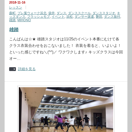
2018-11-16
レッスン
森町
,
プレ葉ウォーク浜北
,
袋井
,
ダンス
,
ダンススクール
,
ダンススタジオ
,
キ
ッズダンス
,
フラッシュモブ
,
イベント
,
浜松
,
ダンサー派遣
,
磐田
,
ダンス振付
,
雄踏
,
MIHONO
雄踏
こんばんは☆★ 雄踏スタジオは11/25のイベント本番にむけて各
クラス衣装合わせをおこないました！ 衣装を着ると、いよいよ！
といった感じですね＼(^^)／ ワクワクします♪ キッズクラスは今回
オー…
詳細を見る