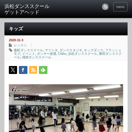
menu
キッズ
2020-11-3
レッスン
森町ダンススクール
,
マツシタ
,
ダンススタジオ
,
キッズダンス
,
フラッシュ
モブ
,
イベント
,
ダンサー派遣
,
Chiho
,
浜松ダンススクール
,
磐田ダンススク
ール
,
雄踏ダンススクール