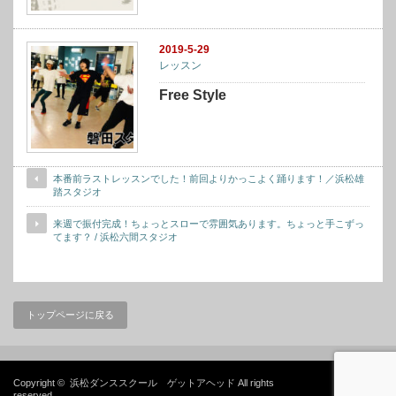
2019-5-29
レッスン
Free Style
本番前ラストレッスンでした！前回よりかっこよく踊ります！／浜松雄
踏スタジオ
来週で振付完成！ちょっとスローで雰囲気あります。ちょっと手こずっ
てます？ / 浜松六間スタジオ
トップページに戻る
Copyright ©
浜松ダンススクール ゲットアヘッド
All rights
reserved.