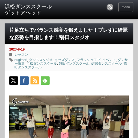
menu
片足立ちでバランス感覚を鍛えました！ブレずに綺麗
な姿勢を目指します！/磐田スタジオ
2023-9-19
レッスン
sugimori
,
ダンススタジオ
,
キッズダンス
,
フラッシュモブ
,
イベント
,
ダンサ
ー派遣
,
浜松ダンススクール
,
磐田ダンススクール
,
雄踏ダンススクール
,
森
町ダンススクール