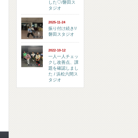
した♡/磐田ス
タジオ
2025-11-24
振り付け続き!/
磐田スタジオ
2022-10-12
一人一人チェッ
クし改善点、課
題を確認しまし
た / 浜松六間ス
タジオ