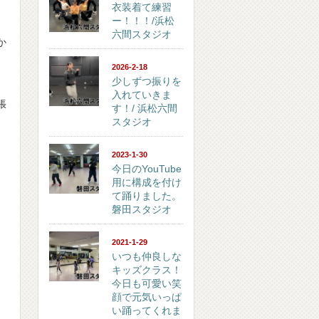
衣装着て練習
ー！！！/浜松
六間スタジオ
か
2026-2-18
少しずつ振りを
入れていきま
張
す！/ 浜松六間
スタジオ
2023-1-30
今日のYouTube
用に構成を付け
て踊りました。
磐田スタジオ
2021-1-29
いつも仲良しな
キッズクラス！
今日も可愛い笑
顔で元気いっぱ
い踊ってくれま