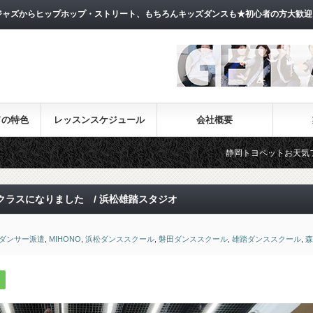
ャズからヒップホップ・ストリート、もちろんキッズダンスも★初心者の方大歓迎
ドの特色
レッスンスケジュール
会社概要
静岡トヨペットお天気フェラーCM出演!!
ラスになりました / 浜松雄踏スタジオ
ダンサー派遣
,
MIHONO
,
浜松ダンススクール
,
磐田ダンススクール
,
雄踏ダンススクール
,
森