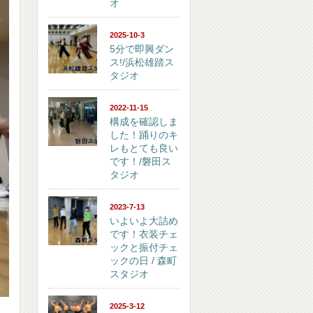
オ
2025-10-3
5分で即興ダン
ス!/浜松雄踏ス
タジオ
2022-11-15
構成を確認しま
した！踊りのキ
レもとても良い
です！/磐田ス
タジオ
2023-7-13
いよいよ大詰め
です！衣装チェ
ックと振付チェ
ックの日 / 森町
スタジオ
2025-3-12