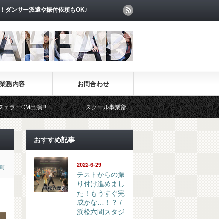
！ダンサー派遣や振付依頼もOK♪
業務内容
お問合わせ
!
スクール事業部
イベント事業部
おすすめ記事
2022-6-29
町
テストからの振
り付け進めまし
た！もうすぐ完
成かな…！？ /
浜松六間スタジ