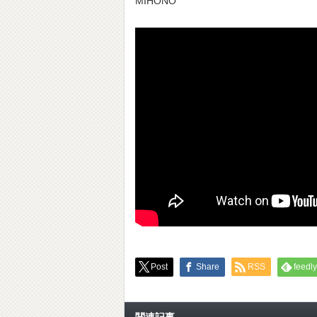
MIHONO
Post
Share
RSS
feedly
関連記事