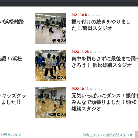
2021-10-5
レッスン
!/浜松雄踏
振り付けの続きをやりまし
た！/磐田スタジオ
2023-11-28
レッスン
認！/浜松
集中を切らさずに最後まで踊
きろう！ 浜松雄踏スタジオ
2022-10-11
レッスン
ceキッズクラ
元気いっぱいにダンス！振付
りました
みんなで頑張りました！/浜松
雄踏スタジオ
！/磐田スタジ
仲良しクラス♪/浜松六間スタジオ