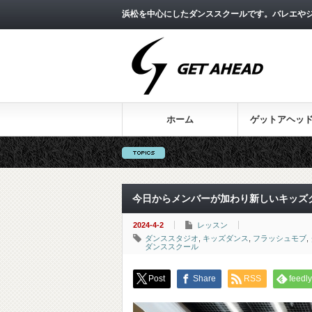
浜松を中心にしたダンススクールです。バレエやジ
ホーム
ゲットアヘッ
今日からメンバーが加わり新しいキッズク
2024-4-2
レッスン
ダンススタジオ
,
キッズダンス
,
フラッシュモブ
,
ダンススクール
Post
Share
RSS
feedly