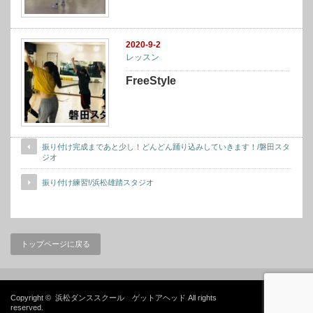
2020-9-2
レッスン
FreeStyle
振り付け完成まであと少し！どんどん踊り込みしていきます！/磐田スタ
ジオ
振り付け練習!/浜松雄踏スタジオ
トップページに戻る
Copyright ©
浜松ダンススクール ゲットアヘッド
All rights
reserved.