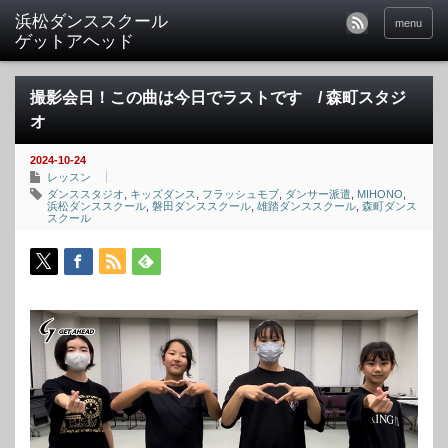
menu
撮影会日！この曲は今日でラストです / 森町スタジ
オ
2024-10-24
レッスン
ダンススタジオ
,
キッズダンス
,
フラッシュモブ
,
ダンサー派遣
,
MIHONO
,
浜松ダンススクール
,
磐田ダンススクール
,
雄踏ダンススクール
,
森町ダンス
スクール