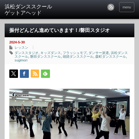
menu
振付どんどん進めていきます！/磐田スタジオ
2024-5-30
レッスン
ダンススタジオ
,
キッズダンス
,
フラッシュモブ
,
ダンサー派遣
,
浜松ダンス
スクール
,
磐田ダンススクール
,
雄踏ダンススクール
,
森町ダンススクール
,
sugimori