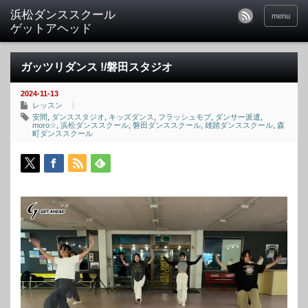
menu
ガッツリダンス !/磐田スタジオ
2024-11-13
レッスン
安間
,
ダンススタジオ
,
キッズダンス
,
フラッシュモブ
,
ダンサー派遣
,
moro☆
,
浜松ダンススクール
,
磐田ダンススクール
,
雄踏ダンススクール
,
森
町ダンススクール