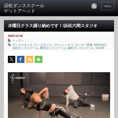
menu
水曜日クラス踊り納めです！/浜松六間スタジオ
2024-12-18
レッスン
ダンススタジオ
,
キッズダンス
,
フラッシュモブ
,
ダンサー派遣
,
MIHONO
,
浜松ダンススクール
,
磐田ダンススクール
,
森町ダンススクール
,
YUURI