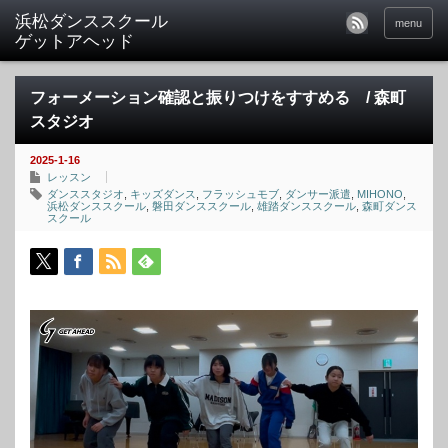
menu
フォーメーション確認と振りつけをすすめる / 森町
スタジオ
2025-1-16
レッスン
ダンススタジオ
,
キッズダンス
,
フラッシュモブ
,
ダンサー派遣
,
MIHONO
,
浜松ダンススクール
,
磐田ダンススクール
,
雄踏ダンススクール
,
森町ダンス
スクール