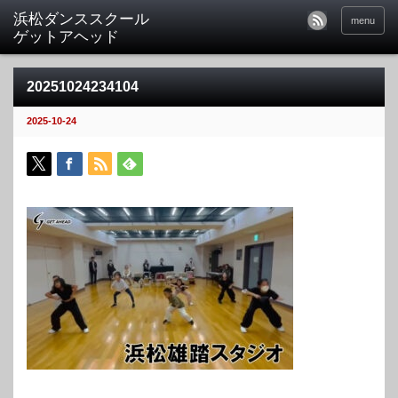
menu
20251024234104
2025-10-24