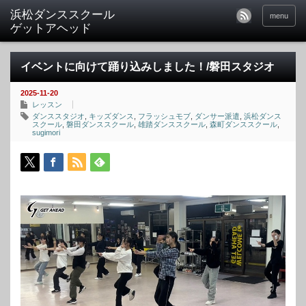
menu
イベントに向けて踊り込みしました！/磐田スタジオ
2025-11-20
レッスン
ダンススタジオ
,
キッズダンス
,
フラッシュモブ
,
ダンサー派遣
,
浜松ダンス
スクール
,
磐田ダンススクール
,
雄踏ダンススクール
,
森町ダンススクール
,
sugimori