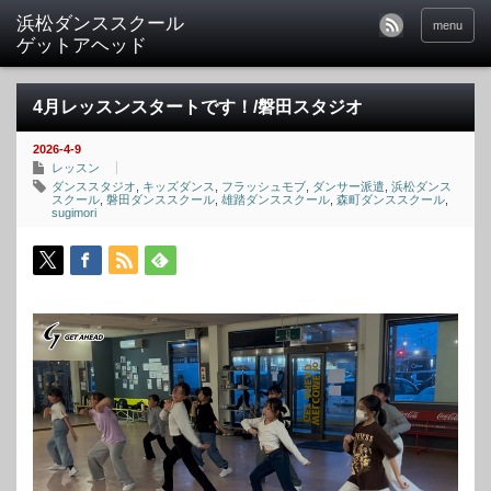
menu
4月レッスンスタートです！/磐田スタジオ
2026-4-9
レッスン
ダンススタジオ
,
キッズダンス
,
フラッシュモブ
,
ダンサー派遣
,
浜松ダンス
スクール
,
磐田ダンススクール
,
雄踏ダンススクール
,
森町ダンススクール
,
sugimori