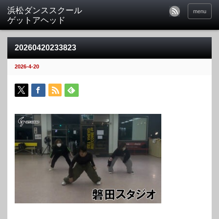
menu
20260420233823
2026-4-20