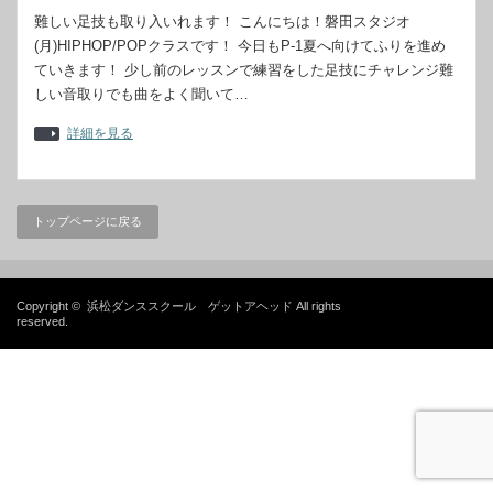
難しい足技も取り入いれます！ こんにちは！磐田スタジオ
(月)HIPHOP/POPクラスです！ 今日もP-1夏へ向けてふりを進め
ていきます！ 少し前のレッスンで練習をした足技にチャレンジ難
しい音取りでも曲をよく聞いて…
詳細を見る
トップページに戻る
Copyright ©
浜松ダンススクール ゲットアヘッド
All rights
reserved.