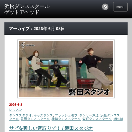
menu
アーカイブ：2026年 6月 08日
2026-6-8
レッスン
ダンススタジオ
,
キッズダンス
,
フラッシュモブ
,
ダンサー派遣
,
浜松ダンスス
クール
,
磐田ダンススクール
,
雄踏ダンススクール
,
森町ダンススクール
,
Mizuki
サビを難しい音取りで！ / 磐田スタジオ