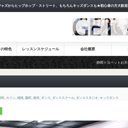
ャズからヒップホップ・ストリート、もちろんキッズダンスも★初心者の方大歓迎
ドの特色
レッスンスケジュール
会社概要
静岡トヨペットお天気フェラーCM出演!
磐田
,
カリン
,
雄踏
,
森町
,
袋井
,
ダンス
,
ダンススクール
,
ダンススタジオ
,
キッズダンス