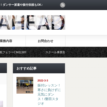
！ダンサー派遣や振付依頼もOK♪
業務内容
お問合わせ
!!
スクール事業部
イベント事業部
おすすめ記事
2022-3-3
振付レッスン！
寒さに負けずに
元気にダン
ス！/磐田スタ
ジオ