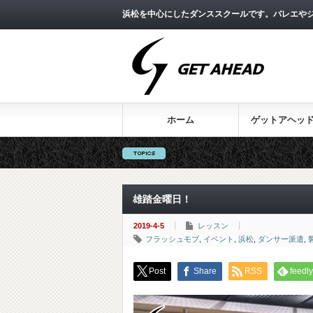
浜松を中心にしたダンススクールです。バレエやジ
ホーム
ゲットアヘッ
雄踏金曜日！
2019-4-5
レッスン
フラッシュモブ
,
イベント
,
浜松
,
ダンサー派遣
,
Post
Share
RSS
feedly