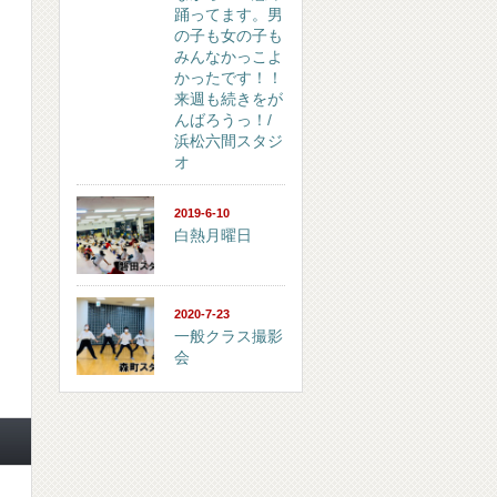
踊ってます。男
の子も女の子も
みんなかっこよ
かったです！！
来週も続きをが
んばろうっ！/
浜松六間スタジ
オ
2019-6-10
白熱月曜日
2020-7-23
一般クラス撮影
会