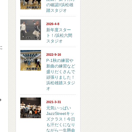
の確認!/浜松雄
踏スタジオ
2026-4-8
新年度スター
ト！/浜松六間
スタジオ
に
2022-9-16
P-1秋の練習や
新曲の練習など
盛りだくさんで
頑張りました！
浜松雄踏スタジ
オ
き
いるように見えましたが、臨機応変に対応していました！凄いですね！٩(ˊᗜˋ*)و
2021-3-31
元気いっぱい
JazzStreetキッ
ズクラス！今日
も汗だくになり
ながら一生懸命