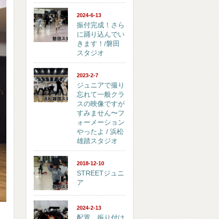
2024-6-13
振付完成！さら
に踊り込んでい
きます！/磐田
スタジオ
2023-2-7
ジュニアで撮り
忘れて一般クラ
スの映像ですが
すみません〜フ
ォーメーション
やったよ / 浜松
雄踏スタジオ
2018-12-10
STREETジュニ
ア
2024-2-13
配置、振り付け