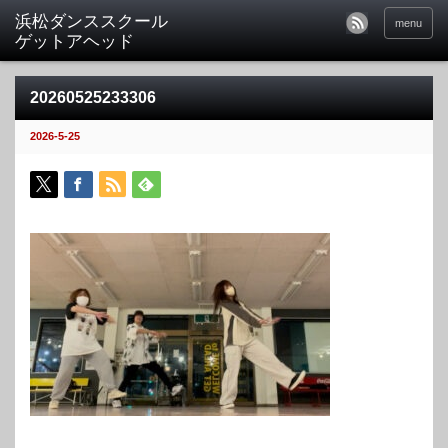
menu
20260525233306
2026-5-25