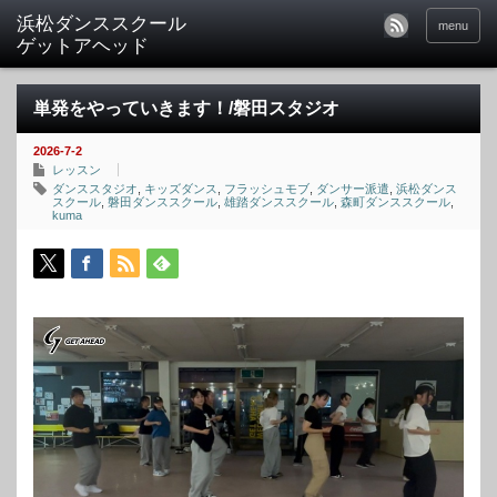
menu
単発をやっていきます！/磐田スタジオ
2026-7-2
レッスン
ダンススタジオ
,
キッズダンス
,
フラッシュモブ
,
ダンサー派遣
,
浜松ダンス
スクール
,
磐田ダンススクール
,
雄踏ダンススクール
,
森町ダンススクール
,
kuma