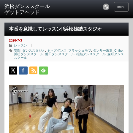
menu
本番を意識してレッスン!/浜松雄踏スタジオ
2026-7-3
レッスン
安間
,
ダンススタジオ
,
キッズダンス
,
フラッシュモブ
,
ダンサー派遣
,
Chiho
,
浜松ダンススクール
,
磐田ダンススクール
,
雄踏ダンススクール
,
森町ダンス
スクール