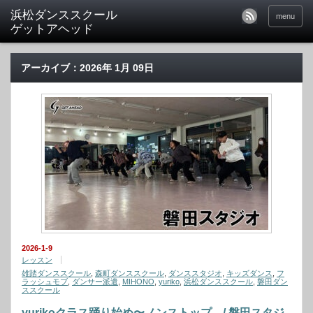
menu
アーカイブ：2026年 1月 09日
2026-1-9
レッスン
雄踏ダンススクール
,
森町ダンススクール
,
ダンススタジオ
,
キッズダンス
,
フ
ラッシュモブ
,
ダンサー派遣
,
MIHONO
,
yuriko
,
浜松ダンススクール
,
磐田ダン
ススクール
yurikoクラス踊り始め〜ノンストップ / 磐田スタジ