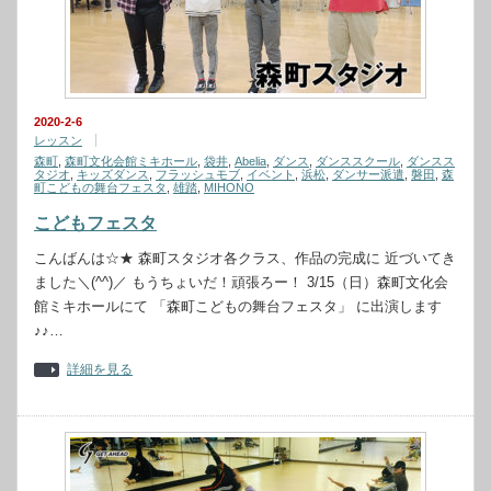
2020-2-6
レッスン
森町
,
森町文化会館ミキホール
,
袋井
,
Abelia
,
ダンス
,
ダンススクール
,
ダンスス
タジオ
,
キッズダンス
,
フラッシュモブ
,
イベント
,
浜松
,
ダンサー派遣
,
磐田
,
森
町こどもの舞台フェスタ
,
雄踏
,
MIHONO
こどもフェスタ
こんばんは☆★ 森町スタジオ各クラス、作品の完成に 近づいてき
ました＼(^^)／ もうちょいだ！頑張ろー！ 3/15（日）森町文化会
館ミキホールにて 「森町こどもの舞台フェスタ」 に出演します
♪♪…
詳細を見る