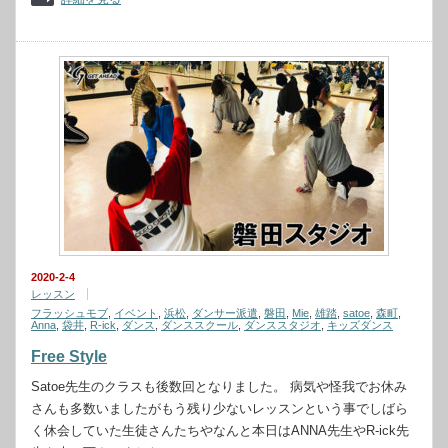
2020-2-4
レッスン
フラッシュモブ
,
イベント
,
浜松
,
ダンサー派遣
,
磐田
,
Mie
,
雄踏
,
satoe
,
森町
,
Anna
,
袋井
,
R-ick
,
ダンス
,
ダンススクール
,
ダンススタジオ
,
キッズダンス
Free Style
Satoe先生のクラスも後数回となりました。 病気や怪我でお休み
さんも多数いましたがもう残り少ないレッスンという事でしばら
く休会していた生徒さんたちやなんと本日はANNA先生やR-ick先