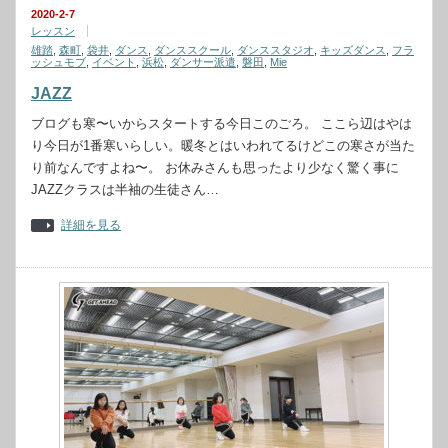
2020-2-7
レッスン
雄踏
,
森町
,
袋井
,
ダンス
,
ダンススクール
,
ダンススタジオ
,
キッズダンス
,
フラ
ッシュモブ
,
イベント
,
浜松
,
ダンサー派遣
,
磐田
,
Mie
JAZZ
ブログも寒〜いからスタートする今日このごろ。 ここら辺はやは
り今日が1番寒いらしい。暖冬とはいわれてるけどこの寒さが当た
り前なんですよね〜。 お休みさんも思ったより少なく驚く事に
JAZZクラスは半袖の生徒さん…
詳細を見る