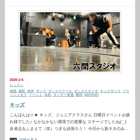
2020-2-5
レッスン
雄踏
,
森町
,
袋井
,
ダンス
,
ダンススクール
,
ダンススタジオ
,
キッズダンス
,
フラ
ッシュモブ
,
イベント
,
浜松
,
ダンサー派遣
,
磐田
,
MIHONO
キッズ
こんばんは☆★ キッズ、ジュニアクラスさん 日曜日イベントお疲
れ様でした♪ なかなかない環境での貴重な ステージでしたね( ¨̮ )
反省点をふまえて（笑）つぎも頑張ろう！ 今日から新ネタのみ…
詳細を見る