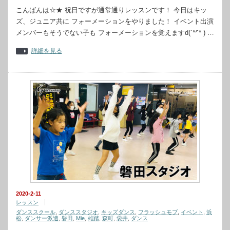
こんばんは☆★ 祝日ですが通常通りレッスンです！ 今日はキッ
ズ、ジュニア共に フォーメーションをやりました！ イベント出演
メンバーもそうでない子も フォーメーションを覚えますd(˙꒳​˙* ) …
詳細を見る
2020-2-11
レッスン
ダンススクール
,
ダンススタジオ
,
キッズダンス
,
フラッシュモブ
,
イベント
,
浜
松
,
ダンサー派遣
,
磐田
,
Mie
,
雄踏
,
森町
,
袋井
,
ダンス