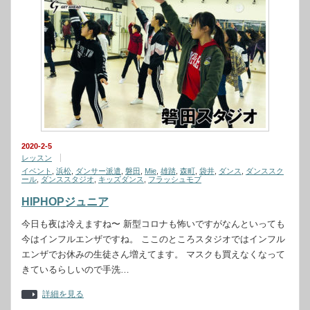
2020-2-5
レッスン
イベント
,
浜松
,
ダンサー派遣
,
磐田
,
Mie
,
雄踏
,
森町
,
袋井
,
ダンス
,
ダンススク
ール
,
ダンススタジオ
,
キッズダンス
,
フラッシュモブ
HIPHOPジュニア
今日も夜は冷えますね〜 新型コロナも怖いですがなんといっても
今はインフルエンザですね。 ここのところスタジオではインフル
エンザでお休みの生徒さん増えてます。 マスクも買えなくなって
きているらしいので手洗…
詳細を見る