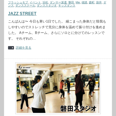
フラッシュモブ
,
イベント
,
浜松
,
ダンサー派遣
,
磐田
,
Mie
,
雄踏
,
森町
,
袋井
,
ダ
ンス
,
ダンススクール
,
ダンススタジオ
,
キッズダンス
JAZZ STREET
こんばんは〜 今日も寒い1日でした。 縮こまった身体だと怪我も
しやすいのでストレッチで充分に身体を温めて振り付けを進めま
した。 Aチーム、Bチーム、さらにソロとに分けてのレッスンで
す。 それぞれの…
詳細を見る