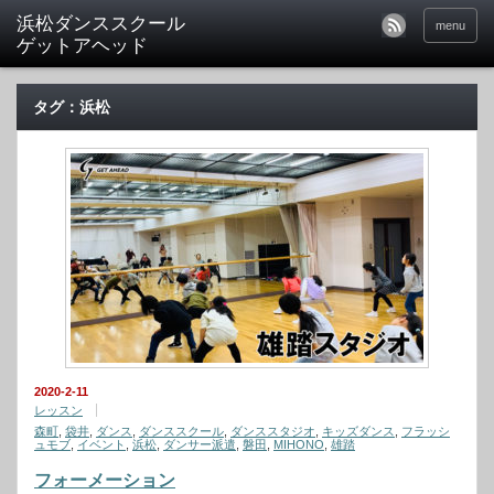
menu
タグ：浜松
2020-2-11
レッスン
森町
,
袋井
,
ダンス
,
ダンススクール
,
ダンススタジオ
,
キッズダンス
,
フラッシ
ュモブ
,
イベント
,
浜松
,
ダンサー派遣
,
磐田
,
MIHONO
,
雄踏
フォーメーション