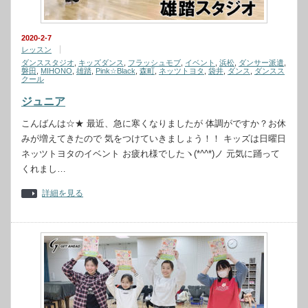
2020-2-7
レッスン
ダンススタジオ
,
キッズダンス
,
フラッシュモブ
,
イベント
,
浜松
,
ダンサー派遣
,
磐田
,
MIHONO
,
雄踏
,
Pink☆Black
,
森町
,
ネッツトヨタ
,
袋井
,
ダンス
,
ダンスス
クール
ジュニア
こんばんは☆★ 最近、急に寒くなりましたが 体調がですか？お休
みが増えてきたので 気をつけていきましょう！！ キッズは日曜日
ネッツトヨタのイベント お疲れ様でしたヽ(*^^*)ノ 元気に踊って
くれまし…
詳細を見る