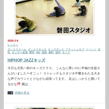
2020-2-6
レッスン
ダンススクール
,
ダンススタジオ
,
キッズダンス
,
フラッシュモブ
,
イベント
,
浜
松
,
ダンサー派遣
,
磐田
,
Mie
,
雄踏
,
森町
,
袋井
,
ダンス
HIPHOP JAZZキッズ
今日も元気一杯のキッズクラス。 こんなに寒いのに半袖の生徒さ
んがいました〜すごっ！ ストレッチもスタジオ中響きわたる大き
な声でカウントとりながら頑張ってます。 足はしっかりと開いて
るかな
腕は…
詳細を見る