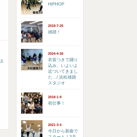
HIPHOP
2018-7-25
雄踏！
2024-4-26
衣装つきで踊り
ダ
込み、いよいよ
近づいてきまし
た…/ 浜松雄踏
スタジオ
2018-1-9
初仕事！
2021-3-4
今日から新曲で
スタート！3月