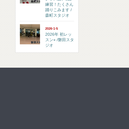
練習！たくさん
踊りこみます /
森町スタジオ
2026-1-5
2026年 初レッ
スン⭐︎ /磐田スタ
ジオ