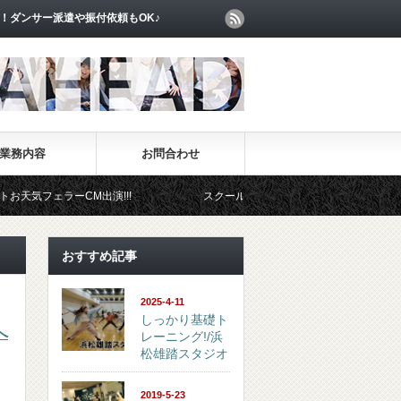
！ダンサー派遣や振付依頼もOK♪
業務内容
お問合わせ
フェラーCM出演!!!
スクール事業部
イベント事業部
おすすめ記事
2025-4-11
しっかり基礎ト
へ
レーニング!/浜
松雄踏スタジオ
2019-5-23