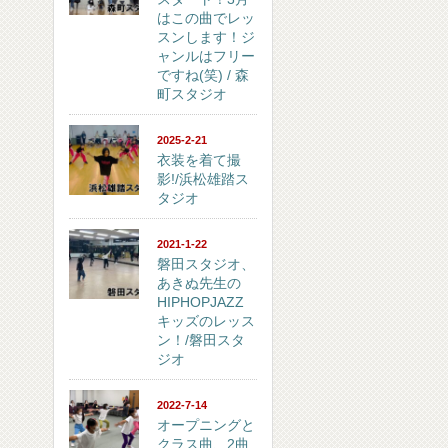
はこの曲でレッ
スンします！ジ
ャンルはフリー
ですね(笑) / 森
町スタジオ
2025-2-21
衣装を着て撮
影!/浜松雄踏ス
タジオ
2021-1-22
磐田スタジオ、
あきぬ先生の
HIPHOPJAZZ
キッズのレッス
ン！/磐田スタ
ジオ
2022-7-14
オープニングと
クラス曲、2曲