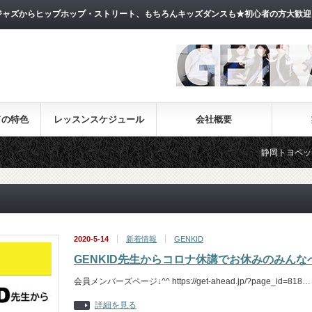
ャズからヒップホップ・ストリート、もちろんキッズダンスも★初心者の方大歓迎
ドの特色
レッスンスケジュール
会社概要
静岡トヨペットお天気
2020-5-14
新着情報
GENKID
GENKID先生からコロナ休講でお休みのみんな
会員メンバーズページ↓^^ https://get-ahead.jp/?page_id=818…
詳細を見る