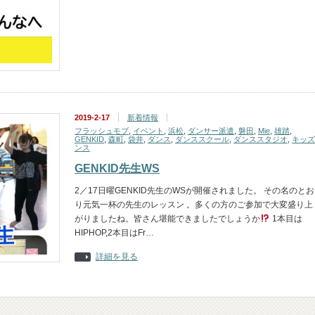
2019-2-17
新着情報
フラッシュモブ
,
イベント
,
浜松
,
ダンサー派遣
,
磐田
,
Mie
,
雄踏
,
GENKID
,
森町
,
袋井
,
ダンス
,
ダンススクール
,
ダンススタジオ
,
キッズ
ンス
GENKID先生WS
2／17日曜GENKID先生のWSが開催されました。 その名のとお
り元気一杯の先生のレッスン 。多くの方のご参加で大変盛り上
がりましたね。皆さん堪能できましたでしょうか
1本目は
HIPHOP,2本目はFr…
詳細を見る