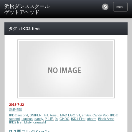
menu
タグ：IKD2 first
2018-7-22
新着情報
IKD①second
,
SNIPER
,
Trill
,
Aisisu
,
MAD EGOIST
,
smiley
,
Candy Pop
,
IKD②
second
,
Lupinus
,
candy
,
P-1夏
,
%
,
GHDC
,
IKD1 First
,
charm
,
Black Arms
,
IKD2 first
,
Misty
,
craaash!
P-1夏コレクション