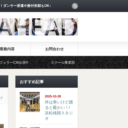
！ダンサー派遣や振付依頼もOK♪
業務内容
お問合わせ
スクール事業部
イベント事業部
おすすめ記事
2025-10-28
ク
外は寒いけど踊
ると暖かい！/
浜松雄踏スタジ
オ