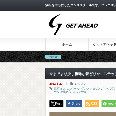
浜松を中心にしたダンススクールです。バレエやジ
ホーム
ゲットアヘッ
今までより少し複雑な音どりや、ステップ
2022-1-20
レッスン
森町ダンススクール
,
ダンススタジオ
,
キッズダ
ール
,
雄踏ダンススクール
Post
Share
RSS
feedly