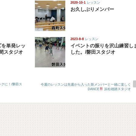
2020-10-1
レッスン
お久しぶりメンバー
2023-8-8
レッスン
ズを単発レッ
イベントの振りを沢山練習し
六間スタジオ
した。/磐田スタジオ
クに！/磐田ス
今週のレッスンは先週から入った新メンバーと一緒に楽しく
DANCE
浜松雄踏スタジオ