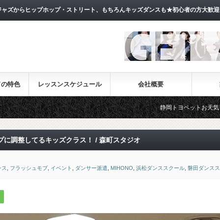
ャズからヒップホップ・ストリート、もちろんキッズダンスも★初心者の方大歓迎
ドの特色
レッスンスケジュール
会社概要
静岡トヨペットお天気フェラーCM出演!!!
に調整してるキッズクラス！ / 森町スタジオ
ンス
,
フラッシュモブ
,
イベント
,
ダンサー派遣
,
MIHONO
,
浜松ダンススクール
,
磐田ダンスス