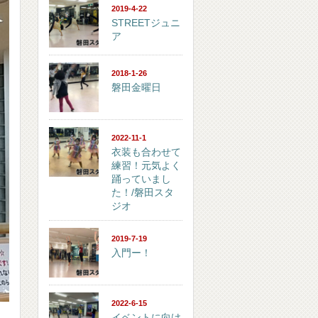
2019-4-22
STREETジュニ
ア
2018-1-26
磐田金曜日
2022-11-1
衣装も合わせて
練習！元気よく
踊っていまし
た！/磐田スタ
ジオ
2019-7-19
入門ー！
2022-6-15
イベントに向け