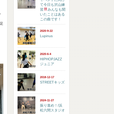
て今日も沢山練
習
みんなも聞
いたことはある
ブ
この曲です！
足
2020-9-22
Lupinus
2020-6-4
HIPHOPJAZZ
ジュニア
2018-12-17
STREETキッズ
2024-11-27
振り進め！/浜
松六間スタジオ